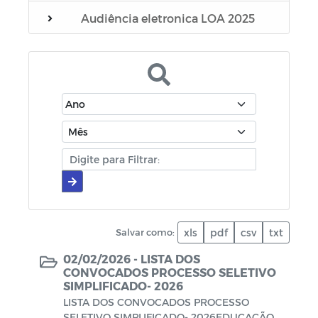
Audiência eletronica LOA 2025
Editais
Manuais
Diário oficial
Cartilhas
Portarias
Escala Médica
Salvar como:
xls
pdf
csv
txt
Escala de plantão do SAMU
02/02/2026 -
LISTA DOS
CONVOCADOS PROCESSO SELETIVO
SIMPLIFICADO- 2026
Escala de plantão do Conselho Tutelar
LISTA DOS CONVOCADOS PROCESSO
SELETIVO SIMPLIFICADO- 2026EDUCAÇÃO