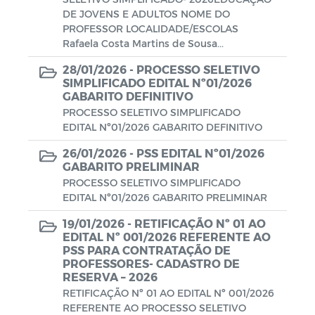
Escala de plantão Motoristas
DE JOVENS E ADULTOS NOME DO
PROFESSOR LOCALIDADE/ESCOLAS
Coronavírus (COVID-19)
Rafaela Costa Martins de Sousa...
28/01/2026 -
PROCESSO SELETIVO
Gabarito
SIMPLIFICADO EDITAL Nº01/2026
GABARITO DEFINITIVO
Notas
PROCESSO SELETIVO SIMPLIFICADO
EDITAL Nº01/2026 GABARITO DEFINITIVO
Processo Seletivo
26/01/2026 -
PSS EDITAL Nº01/2026
GABARITO PRELIMINAR
Campanhas
PROCESSO SELETIVO SIMPLIFICADO
EDITAL Nº01/2026 GABARITO PRELIMINAR
Documentos
19/01/2026 -
RETIFICAÇÃO Nº 01 AO
EDITAL Nº 001/2026 REFERENTE AO
Decretos SIAFIC
Emendas Parlamentares
PSS PARA CONTRATAÇÃO DE
PROFESSORES- CADASTRO DE
Portaria da Comissão - SIAFIC
RESERVA – 2026
RETIFICAÇÃO Nº 01 AO EDITAL Nº 001/2026
REFERENTE AO PROCESSO SELETIVO
Documentos - SIAFIC