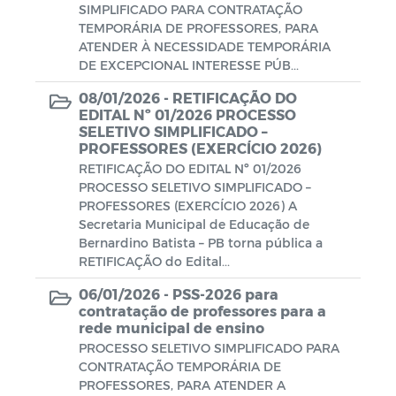
SIMPLIFICADO PARA CONTRATAÇÃO
TEMPORÁRIA DE PROFESSORES, PARA
Plano de Ação - SIAFIC
ATENDER À NECESSIDADE TEMPORÁRIA
DE EXCEPCIONAL INTERESSE PÚB...
Diagnóstico elaborado - SIAFIC
08/01/2026 -
RETIFICAÇÃO DO
EDITAL Nº 01/2026 PROCESSO
Lei Aldir Blanc
SELETIVO SIMPLIFICADO –
PROFESSORES (EXERCÍCIO 2026)
Edital Artistas Batistenses Lei Aldir
RETIFICAÇÃO DO EDITAL Nº 01/2026
Blanc 14.017/2020
PROCESSO SELETIVO SIMPLIFICADO –
PROFESSORES (EXERCÍCIO 2026) A
Lei Aldir Blanc
Secretaria Municipal de Educação de
Bernardino Batista – PB torna pública a
RETIFICAÇÃO do Edital...
Eleição Conselho Tutelar 2023
06/01/2026 -
PSS-2026 para
PRÊMIO PAULO FREIRE
contratação de professores para a
rede municipal de ensino
PROCESSO SELETIVO SIMPLIFICADO PARA
CONTRATAÇÃO TEMPORÁRIA DE
PROFESSORES, PARA ATENDER A