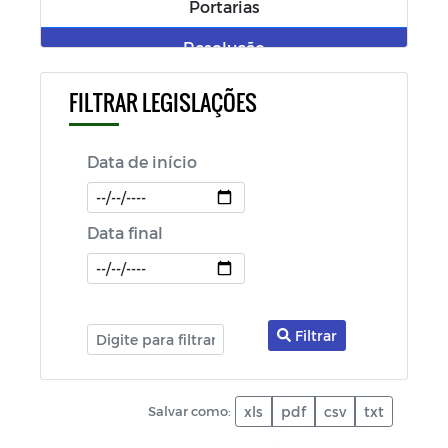
Portarias
Resolução
Projetos de Leis
FILTRAR LEGISLAÇÕES
Editais
Data de início
SIAFIC
Decretos - Covid -19
Data final
Prestação de Contas - PCA
Relatório Resumido da Execução
Orçamentária - RREO
Filtrar
Relatório de Gestão Fiscal - RGF
Plano Plurianual - PPA
Salvar como:
xls
pdf
csv
txt
Lei de Diretrizes Orçamentárias - LDO