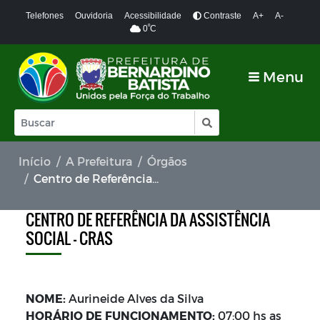
Telefones
Ouvidoria
Acessibilidade
Contraste
A+
A-
º
0
C
Menu
Início
A Prefeitura
Órgãos
Centro de Referência da Assistência Social - CRAS
CENTRO DE REFERÊNCIA DA ASSISTÊNCIA
SOCIAL - CRAS
NOME:
Aurineide Alves da Silva
HORÁRIO DE FUNCIONAMENTO:
07:00 hs as