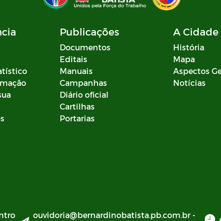
ncia
Publicações
A Cidade
Documentos
História
Editais
Mapa
atístico
Manuais
Aspectos Ge
ormação
Campanhas
Notícias
sua
Diário oficial
Cartilhas
os
Portarias
ntro
ouvidoria@bernardinobatista.pb.com.br -