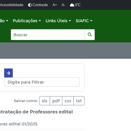
º
Acessibilidade
Contraste
A+
A-
0
C
ção
Publicações
Links Úteis
SIAFIC
Salvar como:
xls
pdf
csv
txt
ntratação de Professores edital
ores edital 01/2025