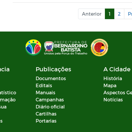
Anterior
1
2
P
ncia
Publicações
A Cidade
Documentos
História
Editais
Mapa
atístico
Manuais
Aspectos Ge
ormação
Campanhas
Notícias
sua
Diário oficial
Cartilhas
os
Portarias