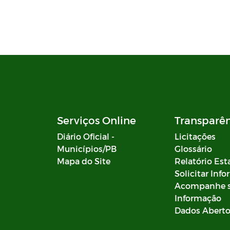
Documentos - SIAFIC
Plano de Ação - SIAFIC
Diagnóstico elaborado - SIAFIC
Lei Aldir Blanc
Edital Artistas Batistenses Lei
Aldir Blanc 14.017/2020
Serviços Online
Transparê
Diário Oficial -
Licitações
Lei Aldir Blanc
Municípios/PB
Glossário
Mapa do Site
Relatório Est
Eleição Conselho Tutelar 2023
Solicitar Inf
Acompanhe 
PRÊMIO PAULO FREIRE
Informação
Dados Abert