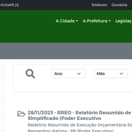
Telefones
Ouvidoria
 RODAPÉ [3]
A Cidade
A Prefeitura
Legisla
28/11/2023 -
RREO - Relatório Resumido d
Simplificado (Poder Executivo
Relatório Resumido de Execução Orçamentária Sim
Bernardino Batista - PB (Poder Executivo)