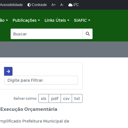
º
Acessibilidade
Contraste
A+
A-
0
C
ção
Publicações
Links Úteis
SIAFIC
Salvar como:
xls
pdf
csv
txt
e Execução Orçamentária
plificado Prefeitura Municipal de