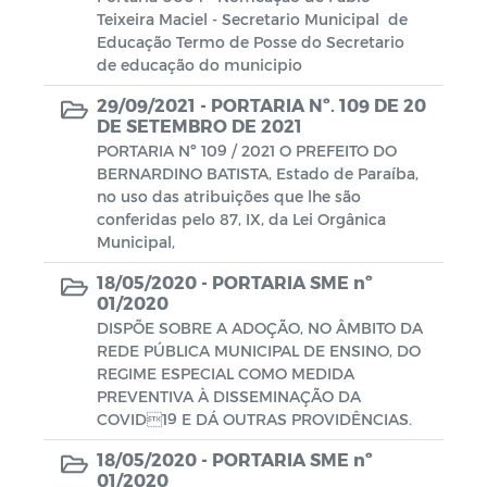
Escala de plantão Motoristas
Teixeira Maciel - Secretario Municipal de
Educação Termo de Posse do Secretario
Coronavírus (COVID-19)
de educação do municipio
29/09/2021 -
PORTARIA Nº. 109 DE 20
Gabarito
DE SETEMBRO DE 2021
PORTARIA Nº 109 / 2021 O PREFEITO DO
Notas
BERNARDINO BATISTA, Estado de Paraíba,
no uso das atribuições que lhe são
Processo Seletivo
conferidas pelo 87, IX, da Lei Orgânica
Municipal,
Campanhas
18/05/2020 -
PORTARIA SME nº
01/2020
Documentos
DISPÕE SOBRE A ADOÇÃO, NO ÂMBITO DA
REDE PÚBLICA MUNICIPAL DE ENSINO, DO
REGIME ESPECIAL COMO MEDIDA
Decretos SIAFIC
Emendas Parlamentares
PREVENTIVA À DISSEMINAÇÃO DA
COVID19 E DÁ OUTRAS PROVIDÊNCIAS.
Portaria da Comissão - SIAFIC
18/05/2020 -
PORTARIA SME nº
Documentos - SIAFIC
01/2020