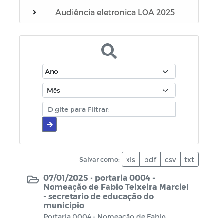
Audiência eletronica LOA 2025
Editais
Manuais
Diário oficial
Cartilhas
Portarias
Escala Médica
Salvar como:
xls
pdf
csv
txt
Escala de plantão do SAMU
07/01/2025 -
portaria 0004 -
Nomeação de Fabio Teixeira Marciel
- secretario de educação do
Escala de plantão do Conselho Tutelar
municipio
Portaria 0004 - Nomeação de Fabio