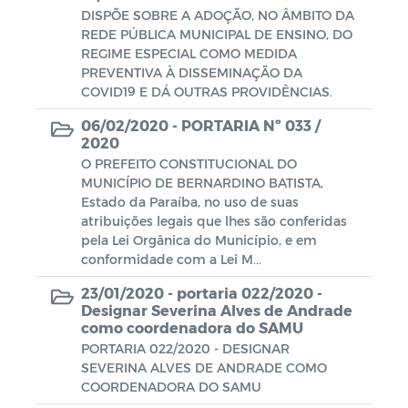
DISPÕE SOBRE A ADOÇÃO, NO ÂMBITO DA
REDE PÚBLICA MUNICIPAL DE ENSINO, DO
Plano de Ação - SIAFIC
REGIME ESPECIAL COMO MEDIDA
PREVENTIVA À DISSEMINAÇÃO DA
Diagnóstico elaborado - SIAFIC
COVID19 E DÁ OUTRAS PROVIDÊNCIAS.
Lei Aldir Blanc
06/02/2020 -
PORTARIA Nº 033 /
2020
O PREFEITO CONSTITUCIONAL DO
Edital Artistas Batistenses Lei Aldir
MUNICÍPIO DE BERNARDINO BATISTA,
Blanc 14.017/2020
Estado da Paraíba, no uso de suas
atribuições legais que lhes são conferidas
Lei Aldir Blanc
pela Lei Orgânica do Município, e em
conformidade com a Lei M...
Eleição Conselho Tutelar 2023
23/01/2020 -
portaria 022/2020 -
Designar Severina Alves de Andrade
PRÊMIO PAULO FREIRE
como coordenadora do SAMU
PORTARIA 022/2020 - DESIGNAR
SEVERINA ALVES DE ANDRADE COMO
COORDENADORA DO SAMU