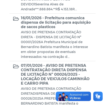
DEVIDO1Severina Alves de
Andrade***.888.864.**R$ 4.153,18R...
Plano de Ação - SIAFIC
16/01/2026 -
Prefeitura comunica
Diagnóstico elaborado - SIAFIC
dispensa de licitação para aquisição
de sacos plasticos
Lei Aldir Blanc
AVISO DE PRETENSA CONTRATAÇÃO
DIRETA - DISPENSA DE LICITAÇÃO Nº
00001/2026A Prefeitura Municipal de
Edital Artistas Batistenses Lei Aldir
Bernardino Batista manifesta o interesse
Blanc 14.017/2020
em obter propostas de eventuais
interessados na contração d...
Lei Aldir Blanc
07/01/2026 -
AVISO DE PRETENSA
CONTRATAÇÃO DIRETA DISPENSA
Eleição Conselho Tutelar 2023
DE LICITAÇÃO Nº 00026/2025 -
LOCAÇÃO DE VEICULOS CAMINHÃO
PRÊMIO PAULO FREIRE
E CARRO PIPA
AVISO DE PRETENSA CONTRATAÇÃO
DIRETADISPENSA DE LICITAÇÃO Nº
00026/2025A PREFEITURA MUNICIPAL DE
BERNARDINO BATISTA manifesta o