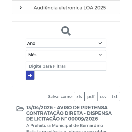
Audiência eletronica LOA 2025
Editais
Manuais
Diário oficial
Cartilhas
Portarias
Escala Médica
Salvar como:
xls
pdf
csv
txt
Escala de plantão do SAMU
13/04/2026 -
AVISO DE PRETENSA
CONTRATAÇÃO DIRETA - DISPENSA
DE LICITAÇÃO Nº 00009/2026
Escala de plantão do Conselho Tutelar
A Prefeitura Municipal de Bernardino
Batista manifesta o interesse em obter