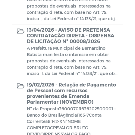
Escala de plantão Motoristas
propostas de eventuais interessados na
contração direta, com base no Art. 75,
Coronavírus (COVID-19)
inciso I, da Lei Federal nº 14.133/21, que obj...
13/04/2026 -
AVISO DE PRETENSA
Gabarito
CONTRATAÇÃO DIRETA - DISPENSA
DE LICITAÇÃO Nº 00008/2026
Notas
A Prefeitura Municipal de Bernardino
Batista manifesta o interesse em obter
Processo Seletivo
propostas de eventuais interessados na
contração direta, com base no Art. 75,
inciso II, da Lei Federal nº 14.133/21, que ob...
Campanhas
19/02/2026 -
Relação de Pagamento
Documentos
de Pessoal com recursos
provenientes de Emenda
Parlamentar (NOVEMBRO)
Decretos SIAFIC
Emendas Parlamentares
Nº da Proposta36000709636202500001 -
Banco do BrasilAgência1165-7Conta
Portaria da Comissão - SIAFIC
Corrente38.142-XNºNOME
COMPLETOCPFVALOR BRUTO
Documentos - SIAFIC
DEVIDOIRRFINSSVALOR PAGO