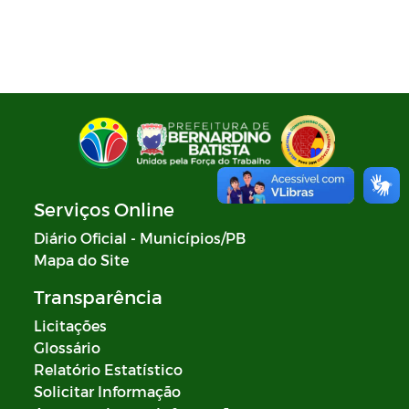
Plano de Ação - SIAFIC
Diagnóstico elaborado - SIAFIC
Lei Aldir Blanc
Edital Artistas Batistenses Lei Aldir
Blanc 14.017/2020
Serviços Online
Lei Aldir Blanc
Diário Oficial - Municípios/PB
Mapa do Site
Eleição Conselho Tutelar 2023
Transparência
PRÊMIO PAULO FREIRE
Licitações
Glossário
Relatório Estatístico
Solicitar Informação