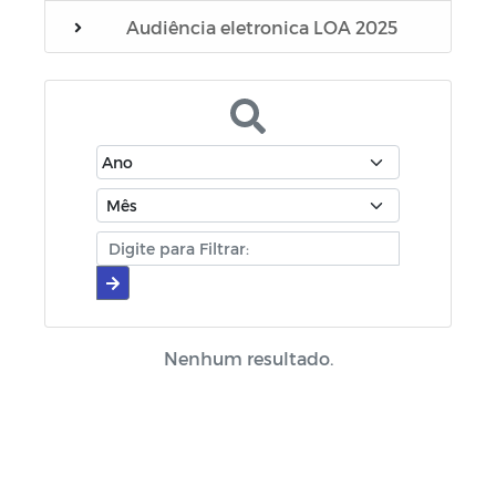
Audiência eletronica LOA 2025
Editais
Manuais
Diário oficial
Cartilhas
Portarias
Escala Médica
Nenhum resultado.
Escala de plantão do SAMU
Escala de plantão do Conselho Tutelar