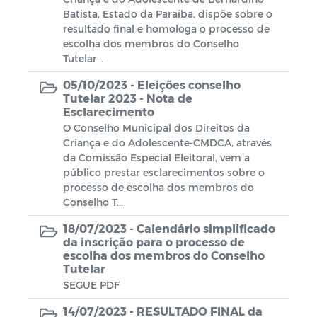
Escala de plantão Motoristas
Batista, Estado da Paraíba, dispõe sobre o
resultado final e homologa o processo de
Coronavírus (COVID-19)
escolha dos membros do Conselho
Tutelar...
Gabarito
05/10/2023 -
Eleições conselho
Tutelar 2023 - Nota de
Notas
Esclarecimento
O Conselho Municipal dos Direitos da
Processo Seletivo
Criança e do Adolescente-CMDCA, através
da Comissão Especial Eleitoral, vem a
público prestar esclarecimentos sobre o
Campanhas
processo de escolha dos membros do
Conselho T...
Documentos
18/07/2023 -
Calendário simplificado
da inscrição para o processo de
Decretos SIAFIC
Emendas Parlamentares
escolha dos membros do Conselho
Tutelar
Portaria da Comissão - SIAFIC
SEGUE PDF
14/07/2023 -
RESULTADO FINAL da
Documentos - SIAFIC