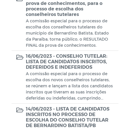
prova de conhecimentos, para o
processo de escolha dos
Plano de Ação - SIAFIC
conselheiros tutelares
A comissão especial para o processo de
Diagnóstico elaborado - SIAFIC
escolha dos conselheiros tutelares do
município de Bernardino Batista, Estado
da Paraíba, torna público, o RESULTADO
Lei Aldir Blanc
FINAL da prova de conhecimentos.
Edital Artistas Batistenses Lei Aldir
16/06/2023 -
CONSELHO TUTELAR:
Blanc 14.017/2020
LISTA DE CANDIDATOS INSCRITOS,
DEFERIDOS E INDEFERIDOS
Lei Aldir Blanc
A comissão especial para o processo de
escolha dos novos conselheiros tutelares,
se reúnem e lançam a lista dos candidatos
Eleição Conselho Tutelar 2023
inscritos que tiveram as suas inscrições
deferidas ou indeferidas, cumprindo...
PRÊMIO PAULO FREIRE
14/06/2023 -
LISTA DE CANDIDATOS
INSCRITOS NO PROCESSO DE
ESCOLHA DO CONSELHO TUTELAR
DE BERNARDINO BATISTA/PB