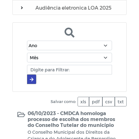
Audiência eletronica LOA 2025
Editais
Manuais
Diário oficial
Cartilhas
Portarias
Escala Médica
Salvar como:
xls
pdf
csv
txt
Escala de plantão do SAMU
06/10/2023 -
CMDCA homologa
processo de escolha dos membros
do Conselho Tutelar do município
Escala de plantão do Conselho Tutelar
O Conselho Municipal dos Direitos da
Criança e do Adolescente de Bernardino