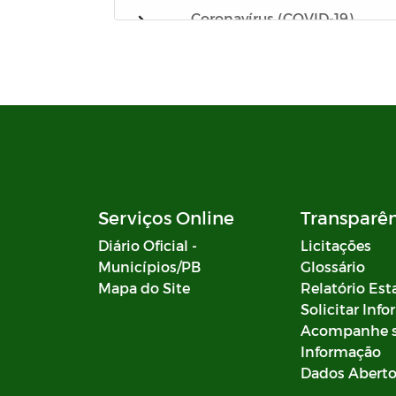
Coronavírus (COVID-19)
Gabarito
Notas
Processo Seletivo
Campanhas
Serviços Online
Transparê
Documentos
Diário Oficial -
Licitações
Municípios/PB
Glossário
Emendas Parlamentares
Mapa do Site
Relatório Est
Solicitar Inf
Decretos SIAFIC
Acompanhe 
Informação
Portaria da Comissão - SIAFIC
Dados Abert