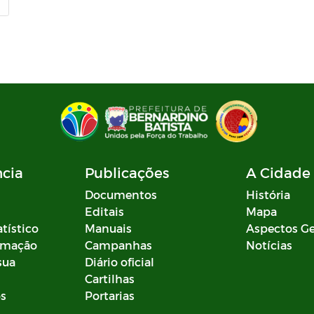
ncia
Publicações
A Cidade
Documentos
História
Editais
Mapa
atístico
Manuais
Aspectos Ge
ormação
Campanhas
Notícias
sua
Diário oficial
Cartilhas
os
Portarias