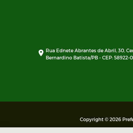
Documentos - SIAFIC
Plano de Ação - SIAFIC
Diagnóstico elaborado - SIAFIC
Lei Aldir Blanc
Rua Ednete Abrantes de Abril, 30, Ce
Bernardino Batista/PB - CEP: 58922-
Edital Artistas Batistenses Lei
Aldir Blanc 14.017/2020
Lei Aldir Blanc
Eleição Conselho Tutelar 2023
PRÊMIO PAULO FREIRE
Copyright © 2026 Prefe