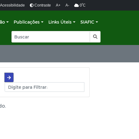
º
Acessibilidade
Contraste
A+
A-
0
C
ção
Publicações
Links Úteis
SIAFIC
do.