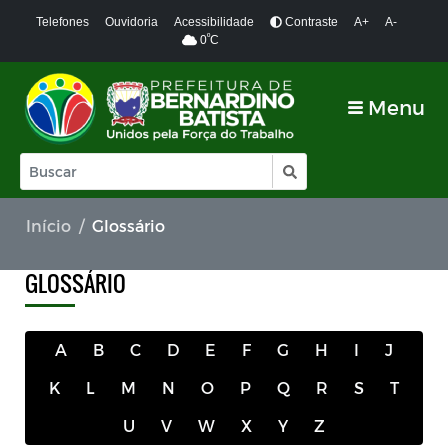
Telefones
Ouvidoria
Acessibilidade
Contraste
A+
A-
º
0
C
Menu
Início
Glossário
GLOSSÁRIO
A
B
C
D
E
F
G
H
I
J
K
L
M
N
O
P
Q
R
S
T
U
V
W
X
Y
Z