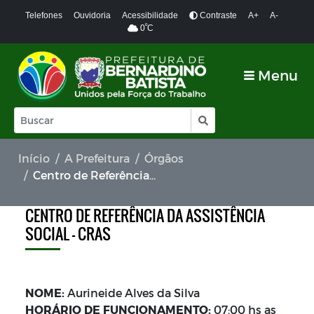
Telefones
Ouvidoria
Acessibilidade
Contraste
A+
A-
º
0
C
Menu
Início
A Prefeitura
Órgãos
Centro de Referência da Assistência Social - CRAS
CENTRO DE REFERÊNCIA DA ASSISTÊNCIA
SOCIAL - CRAS
NOME:
Aurineide Alves da Silva
HORÁRIO DE FUNCIONAMENTO:
07:00 hs as