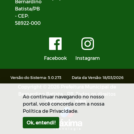
Bernardino
Batista/PB
- CEP:
58922-000
Facebook
Instagram
Versão do Sistema: 5.0.273
Data da Versão: 18/03/2026
Copyright © 2026 Prefeitura Municipal de
Bernardino Batista - PB. Todos os direitos
Ao continuar navegando no nosso
reservados.
SUBIR
portal, você concorda com a nossa
Política de Privacidade.
Ok, entendi!