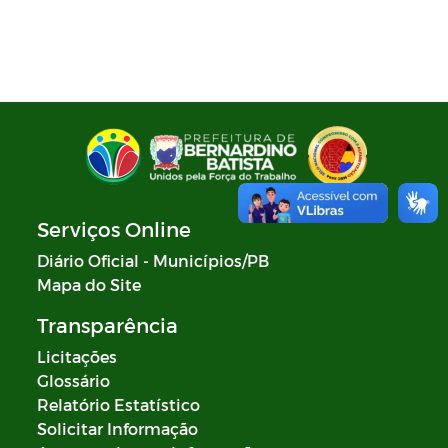
Plano de Ação - SIAFIC
Diagnóstico elaborado - SIAFIC
Lei Aldir Blanc
Edital Artistas Batistenses Lei Aldir
Blanc 14.017/2020
Serviços Online
Lei Aldir Blanc
Diário Oficial - Municípios/PB
Mapa do Site
Eleição Conselho Tutelar 2023
Transparência
PRÊMIO PAULO FREIRE
Licitações
Glossário
Relatório Estatístico
Solicitar Informação