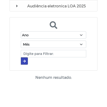
Audiência eletronica LOA 2025
Editais
Manuais
Diário oficial
Cartilhas
Portarias
Escala Médica
Nenhum resultado.
Escala de plantão do SAMU
Escala de plantão do Conselho Tutelar