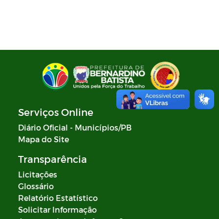
Plano de Ação - SIAFIC
Diagnóstico elaborado - SIAFIC
Lei Aldir Blanc
Edital Artistas Batistenses Lei Aldir
Blanc 14.017/2020
Serviços Online
Lei Aldir Blanc
Diário Oficial - Municípios/PB
Mapa do Site
Eleição Conselho Tutelar 2023
Transparência
PRÊMIO PAULO FREIRE
Licitações
Glossário
Relatório Estatístico
Solicitar Informação