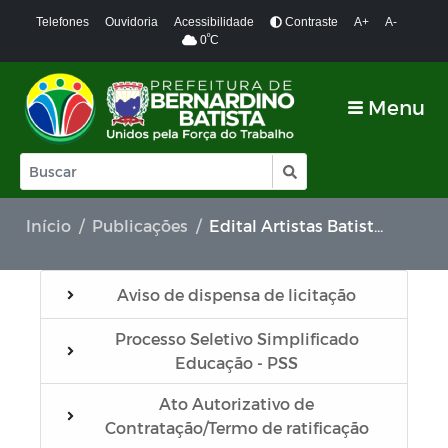
Telefones
Ouvidoria
Acessibilidade
Contraste
A+
A-
º
0
C
Menu
Início
Publicações
Edital Artistas Batistenses Lei Aldir Blanc 14.017/2020
Aviso de dispensa de licitação
Processo Seletivo Simplificado
Educação - PSS
Ato Autorizativo de
Contratação/Termo de ratificação