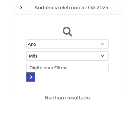
Audiência eletronica LOA 2025
Editais
Manuais
Diário oficial
Cartilhas
Portarias
Escala Médica
Nenhum resultado.
Escala de plantão do SAMU
Escala de plantão do Conselho Tutelar