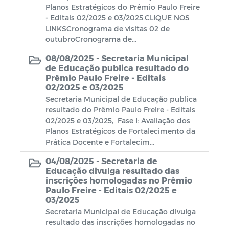
Planos Estratégicos do Prêmio Paulo Freire
- Editais 02/2025 e 03/2025.CLIQUE NOS
Plano de Ação - SIAFIC
LINKSCronograma de visitas 02 de
outubroCronograma de...
Diagnóstico elaborado - SIAFIC
08/08/2025 -
Secretaria Municipal
de Educação publica resultado do
Lei Aldir Blanc
Prêmio Paulo Freire - Editais
02/2025 e 03/2025
Edital Artistas Batistenses Lei Aldir
Secretaria Municipal de Educação publica
Blanc 14.017/2020
resultado do Prêmio Paulo Freire - Editais
02/2025 e 03/2025, Fase I: Avaliação dos
Lei Aldir Blanc
Planos Estratégicos de Fortalecimento da
Prática Docente e Fortalecim...
Eleição Conselho Tutelar 2023
04/08/2025 -
Secretaria de
Educação divulga resultado das
PRÊMIO PAULO FREIRE
inscrições homologadas no Prêmio
Paulo Freire - Editais 02/2025 e
03/2025
Secretaria Municipal de Educação divulga
resultado das inscrições homologadas no