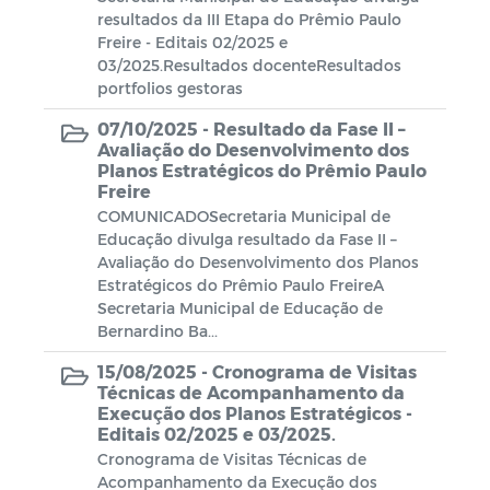
Escala de plantão Motoristas
resultados da III Etapa do Prêmio Paulo
Freire - Editais 02/2025 e
Coronavírus (COVID-19)
03/2025.Resultados docenteResultados
portfolios gestoras
Gabarito
07/10/2025 -
Resultado da Fase II –
Avaliação do Desenvolvimento dos
Notas
Planos Estratégicos do Prêmio Paulo
Freire
COMUNICADOSecretaria Municipal de
Processo Seletivo
Educação divulga resultado da Fase II –
Avaliação do Desenvolvimento dos Planos
Campanhas
Estratégicos do Prêmio Paulo FreireA
Secretaria Municipal de Educação de
Documentos
Bernardino Ba...
15/08/2025 -
Cronograma de Visitas
Decretos SIAFIC
Emendas Parlamentares
Técnicas de Acompanhamento da
Execução dos Planos Estratégicos -
Portaria da Comissão - SIAFIC
Editais 02/2025 e 03/2025.
Cronograma de Visitas Técnicas de
Documentos - SIAFIC
Acompanhamento da Execução dos