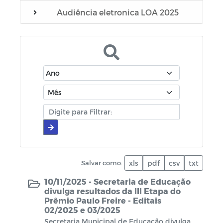
Audiência eletronica LOA 2025
Editais
Manuais
Diário oficial
Cartilhas
Portarias
Escala Médica
Salvar como:
xls
pdf
csv
txt
Escala de plantão do SAMU
10/11/2025 -
Secretaria de Educação
divulga resultados da III Etapa do
Prêmio Paulo Freire - Editais
Escala de plantão do Conselho Tutelar
02/2025 e 03/2025
Secretaria Municipal de Educação divulga