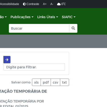
º
Acessibilidade
Contraste
A+
A-
0
C
ção
Publicações
Links Úteis
SIAFIC
Salvar como:
xls
pdf
csv
txt
TAÇÃO TEMPORÁRIA DE
RATAÇÃO TEMPORÁRIA POR
 EDITAL 01/2025