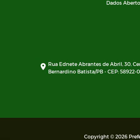
Dados Abert
Documentos - SIAFIC
Plano de Ação - SIAFIC
Diagnóstico elaborado - SIAFIC
Lei Aldir Blanc
Edital Artistas Batistenses Lei
Rua Ednete Abrantes de Abril, 30, Ce
Aldir Blanc 14.017/2020
Bernardino Batista/PB - CEP: 58922-
Lei Aldir Blanc
Eleição Conselho Tutelar 2023
PRÊMIO PAULO FREIRE
Copyright © 2026 Prefe