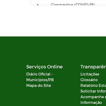
Coronavírus (COVID-19)
Gabarito
Notas
Processo Seletivo
Campanhas
Documentos
Serviços Online
Transparê
Diário Oficial -
Licitações
Emendas Parlamentares
Municípios/PB
Glossário
Mapa do Site
Relatório Est
Decretos SIAFIC
Solicitar Inf
Acompanhe 
Portaria da Comissão - SIAFIC
Informação