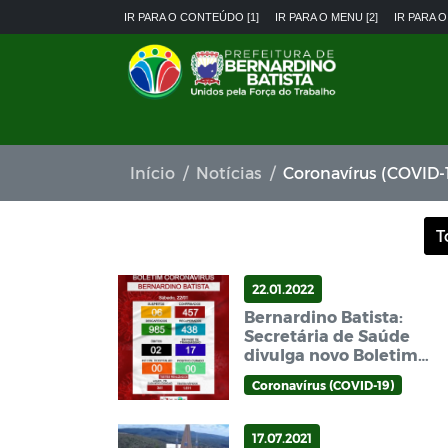
IR PARA O CONTEÚDO [1]
IR PARA O MENU [2]
IR PARA O
Início
Notícias
Coronavírus (COVID-
T
22.01.2022
Bernardino Batista:
Secretária de Saúde
divulga novo Boletim
Epidemiológico Covid-
Coronavírus (COVID-19)
19 neste sábado (22/01)
17.07.2021