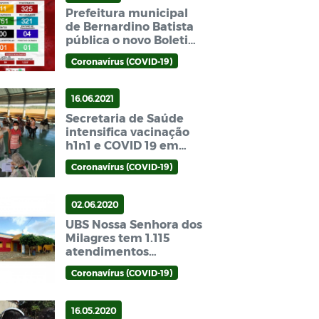
Prefeitura municipal
de Bernardino Batista
pública o novo Boletim
epidemiológico do
Coronavírus (COVID-19)
Coronavírus Covid-19
16.06.2021
Secretaria de Saúde
intensifica vacinação
h1n1 e COVID 19 em
Bernardino Batista
Coronavírus (COVID-19)
02.06.2020
UBS Nossa Senhora dos
Milagres tem 1.115
atendimentos
registrados no mês de
Coronavírus (COVID-19)
maio
16.05.2020