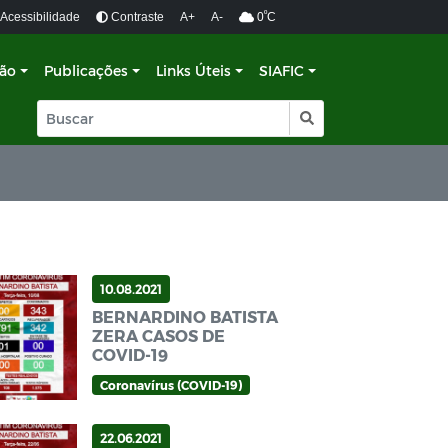
º
Acessibilidade
Contraste
A+
A-
0
C
ção
Publicações
Links Úteis
SIAFIC
10.08.2021
BERNARDINO BATISTA
ZERA CASOS DE
COVID-19
Coronavírus (COVID-19)
22.06.2021