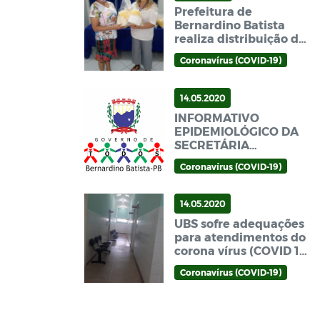
Prefeitura de
Bernardino Batista
realiza distribuição de
EPI's para agentes ACE
Coronavírus (COVID-19)
e ACS.
14.05.2020
INFORMATIVO
EPIDEMIOLÓGICO DA
SECRETÁRIA
MUNICIPAL DE SAÚDE
Coronavírus (COVID-19)
14.05.2020
UBS sofre adequações
para atendimentos do
corona vírus (COVID 19)
em Bernardino Batista
Coronavírus (COVID-19)