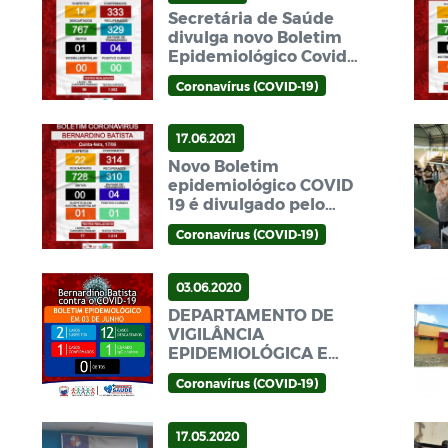
Secretária de Saúde
divulga novo Boletim
Epidemiológico Covid-
19 nesta Sexta-Feira
Coronavírus (COVID-19)
(09/07)
17.06.2021
Novo Boletim
epidemiológico COVID
19 é divulgado pelo
munic ípio de
Coronavírus (COVID-19)
Bernardino Batista
(17/06)
03.06.2020
DEPARTAMENTO DE
VIGILÂNCIA
EPIDEMIOLÓGICA E
AMBIENTAL EMITE
Coronavírus (COVID-19)
NOTA DE
ESCLARECIMENTO
17.05.2020