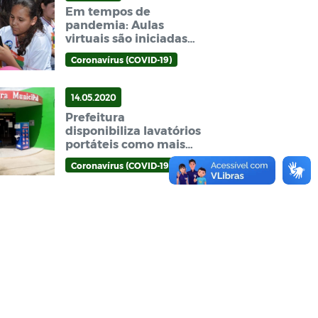
Em tempos de
pandemia: Aulas
virtuais são iniciadas
em Bernardino Batista
Coronavírus (COVID-19)
14.05.2020
Prefeitura
disponibiliza lavatórios
portáteis como mais
uma medida no
Coronavírus (COVID-19)
enfrentamento ao
corona vírus em
Bernardino Batist