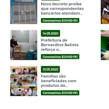
Novo decreto proíbe
que correspondentes
bancários atendam
clientes de outros
Coronavírus (COVID-19)
estados no município
de Bernardino Batista
14.05.2020
Prefeitura de
Bernardino Batista
reforça o
enfrentamento ao
Coronavírus (COVID-19)
corona vírus e adquire
itens de EPIs
13.05.2020
Famílias são
beneficiadas com
produtos da
agricultura familiar em
Coronavírus (COVID-19)
Bernardino Batista