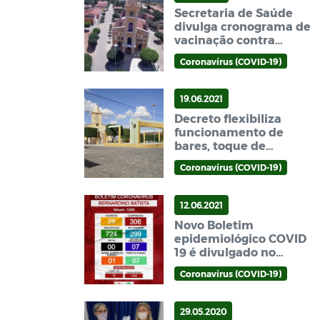
Secretaria de Saúde
divulga cronograma de
vacinação contra
COVID-19.
Coronavírus (COVID-19)
19.06.2021
Decreto flexibiliza
funcionamento de
bares, toque de
recolher é mantido e
Coronavírus (COVID-19)
feriados nos dias 24 e
29 Bernardino Batista
12.06.2021
Novo Boletim
epidemiológico COVID
19 é divulgado no
município (12/06)
Coronavírus (COVID-19)
29.05.2020