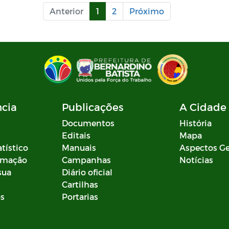
Anterior
1
2
Próximo
ncia
Publicações
A Cidade
Documentos
História
Editais
Mapa
atístico
Manuais
Aspectos Ge
ormação
Campanhas
Notícias
sua
Diário oficial
Cartilhas
os
Portarias