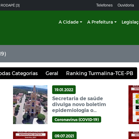
Telefones
Ouvidoria
 RODAPÉ [3]
A Cidade
A Prefeitura
Legisla
19)
odas Categorias
Geral
Ranking Turmalina-TCE-PB
19.01.2022
Secretaria de saúde
divulga novo boletim
epidemiologia o
COVID-19
Coronavírus (COVID-19)
09.07.2021