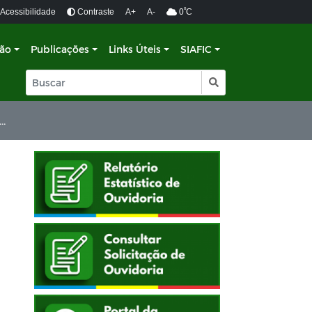
º
Acessibilidade
Contraste
A+
A-
0
C
ção
Publicações
Links Úteis
SIAFIC