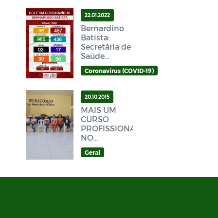
22.01.2022
Bernardino
Batista:
Secretária de
Saúde
divulga novo
Coronavírus (COVID-19)
Boletim
Epidemiológico
Covid-19
20.10.2015
neste sábado
MAIS UM
(22/01)
CURSO
PROFISSIONALIZANTE
NO
MUNICÍPIO
Geral