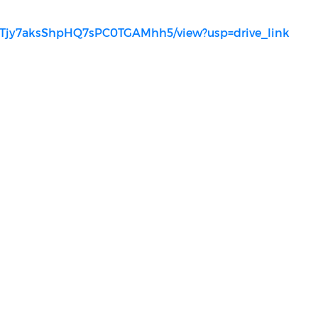
a-ShTjy7aksShpHQ7sPC0TGAMhh5/view?usp=drive_link