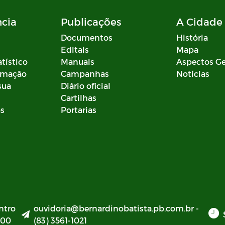
ncia
Publicações
A Cidade
Documentos
História
Editais
Mapa
atístico
Manuais
Aspectos Ge
ormação
Campanhas
Notícias
sua
Diário oficial
Cartilhas
os
Portarias
ntro
ouvidoria@bernardinobatista.pb.com.br -
000
(83) 3561-1021