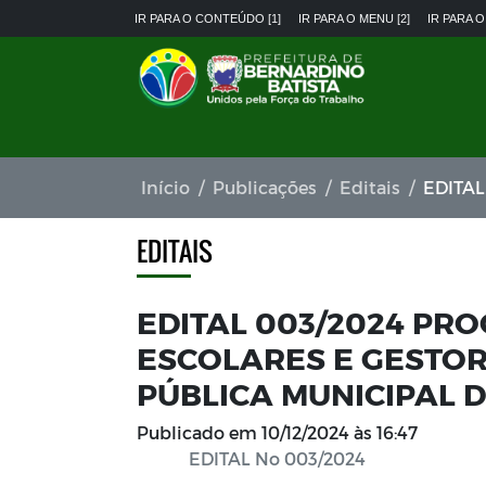
IR PARA O CONTEÚDO [1]
IR PARA O MENU [2]
IR PARA O
Início
Publicações
Editais
EDITAL 003/20
EDITAIS
EDITAL 003/2024 PR
ESCOLARES E GESTO
PÚBLICA MUNICIPAL 
Publicado em
10/12/2024 às 16:47
EDITAL No 003/2024