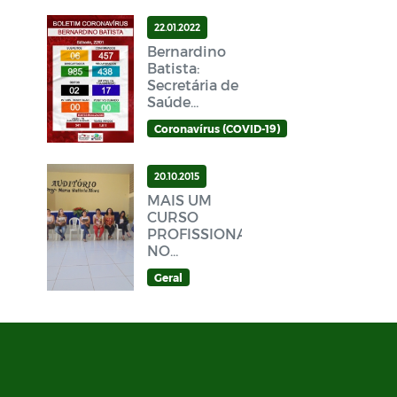
22.01.2022
Bernardino
Batista:
Secretária de
Saúde
divulga novo
Coronavírus (COVID-19)
Boletim
Epidemiológico
Covid-19
20.10.2015
neste sábado
MAIS UM
(22/01)
CURSO
PROFISSIONALIZANTE
NO
MUNICÍPIO
Geral