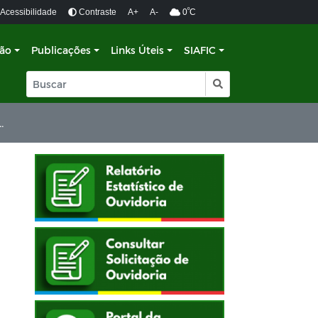
º
Acessibilidade
Contraste
A+
A-
0
C
ção
Publicações
Links Úteis
SIAFIC