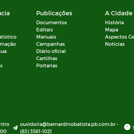
ncia
Publicações
A Cidade
Documentos
História
Editais
Mapa
atístico
Manuais
Aspectos Ge
ormação
Campanhas
Notícias
sua
Diário oficial
Cartilhas
os
Portarias
ntro
ouvidoria@bernardinobatista.pb.com.br -
000
(83) 3561-1021